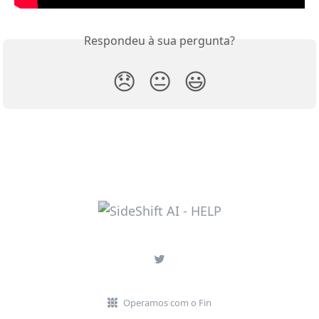
Respondeu à sua pergunta?
😞
😐
😃
Operamos com o Fin