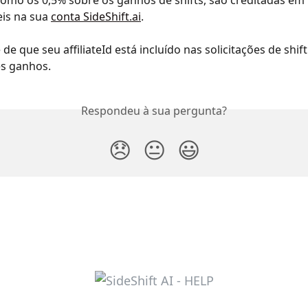
omo os 0,5% sobre os ganhos de shifts, são creditadas em
eis na sua 
conta SideShift.ai
.
 de que seu affiliateId está incluído nas solicitações de shift
es ganhos.
Respondeu à sua pergunta?
😞
😐
😃