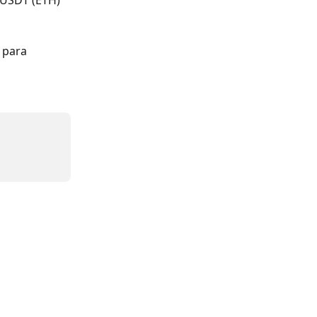
 USDT (ETH) 
 para 