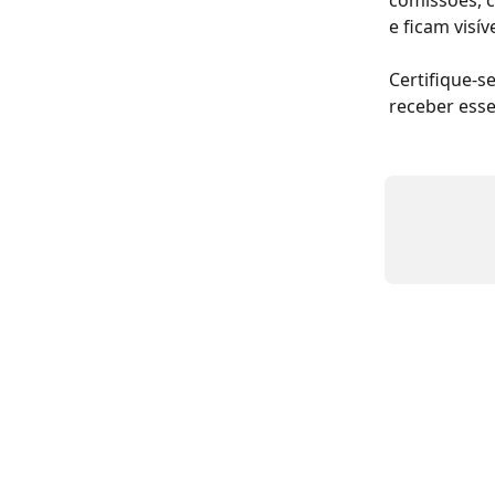
comissões, c
e ficam visív
Certifique-se
receber ess