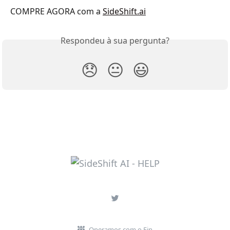
COMPRE AGORA com a 
SideShift.ai
Respondeu à sua pergunta?
😞
😐
😃
Operamos com o Fin