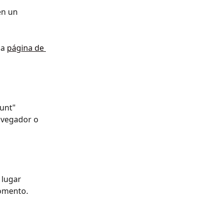
en un 
a 
página de 
unt" 
avegador o 
 lugar 
momento.