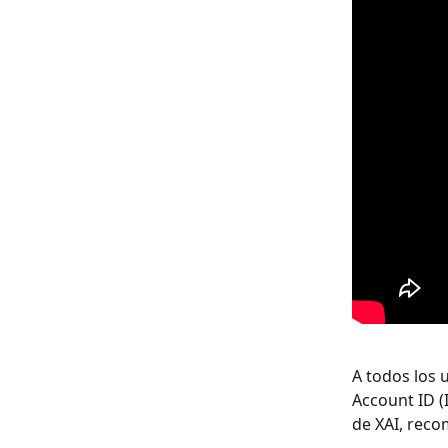
A todos los 
Account ID (
de XAI, reco