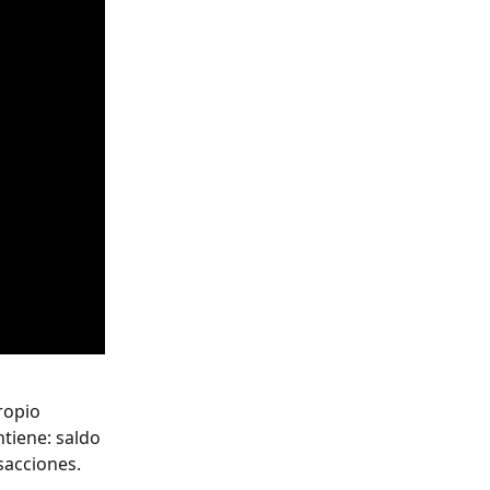
ropio 
tiene: saldo 
sacciones.