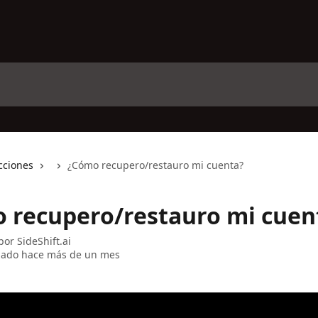
cciones
¿Cómo recupero/restauro mi cuenta?
 recupero/restauro mi cuen
 por
SideShift.ai
zado hace más de un mes