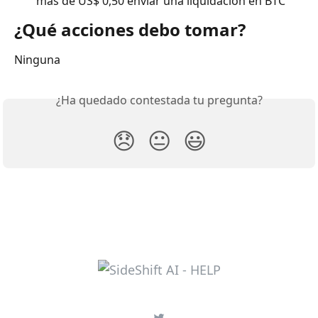
más de US$ 0,50 enviar una liquidación en BTC
¿Qué acciones debo tomar?
Ninguna
¿Ha quedado contestada tu pregunta?
😞
😐
😃